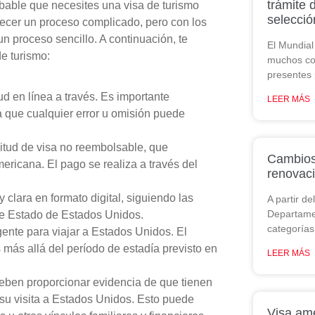
trámite 
robable que necesites una visa de turismo
selecci
ecer un proceso complicado, pero con los
n proceso sencillo. A continuación, te
El Mundial 
e turismo:
muchos co
presentes 
ud en línea a través. Es importante
LEER MÁS
a que cualquier error u omisión puede
citud de visa no reembolsable, que
Cambios 
ricana. El pago se realiza a través del
renovaci
 clara en formato digital, siguiendo las
A partir d
Departamen
de Estado de Estados Unidos.
categorías
gente para viajar a Estados Unidos. El
más allá del período de estadía previsto en
LEER MÁS
deben proporcionar evidencia de que tienen
 su visita a Estados Unidos. Esto puede
Visa am